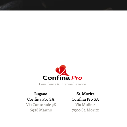
Consulenza & Intermediazione
Lugano
St. Moritz
Confina Pro SA
Confina Pro SA
Via Cantonale 38
Via Mulin 4
6928 Manno
7500 St. Moritz