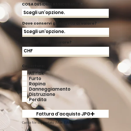
COSA DESIDERI ASSICURARE?
Dove conservi gli oggetti di valore?
Somma da assicurare?
Coperture:
All risk
Furto
Rapina
Danneggiamento
Distruzione
Perdita
Fattura d'acquisto JPG
Carica file supportato (Max 15MB)