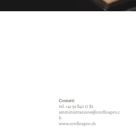
Contatti
tel. +41 91 840 17 82
amministrazione@confinapro.c
h
www.confinapro.ch